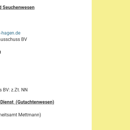
nd Seuchenwesen
t-hagen.de
ausschuss BV
n
 BV: z.Zt. NN
 Dienst (Gutachtenwesen)
ndheitsamt Mettmann)