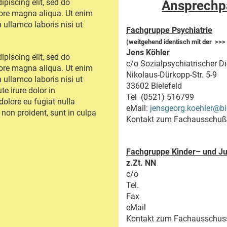
piscing elit, sed do
Ansprechp
ore magna aliqua. Ut enim
 ullamco laboris nisi ut
Fachgruppe Psychiatrie
(weitgehend identisch mit der
>>
Jens Köhler
piscing elit, sed do
c/o Sozialpsychiatrischer Di
lore magna aliqua. Ut enim
Nikolaus-Dürkopp-Str. 5-9
 ullamco laboris nisi ut
33602 Bielefeld
e irure dolor in
Tel (0521) 516799
 dolore eu fugiat nulla
eMail:
jensgeorg.koehler@bi
 non proident, sunt in culpa
Kontakt zum Fachausschuß B
Fachgruppe Kinder– und J
z.Zt. NN
c/o
Tel.
Fax
eMail
Kontakt zum Fachausschuss 