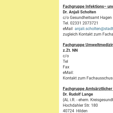
Fachgruppe Infektions– u
Dr. Anjali Scholten
c/o Gesundheitsamt Hagen
Tel. 02331 2073721
eMail
anjali.scholten@stad
zugleich Kontakt zum Fach
Fachgruppe Umweltmedizi
z.Zt. NN
c/o
Tel
Fax
eMail:
Kontakt zum Fachausschuss
Fachgruppe Amtsärztlicher
Dr. Rudolf Lange
(AL i.R. - ehem. Kreisgesu
Hochdahler Str. 180
40724 Hilden